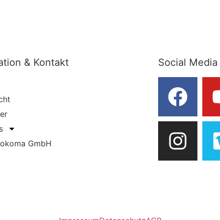
ation & Kontakt
Social Media
cht
ler
s
hokoma GmbH