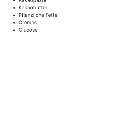
Kakaopaste
Kakaobutter
Pflanzliche Fette
Cremes
Glucose
Wir sind für sie da!
Ihre Fragen beantworten wir g
Jetzt Kontakt aufnehmen