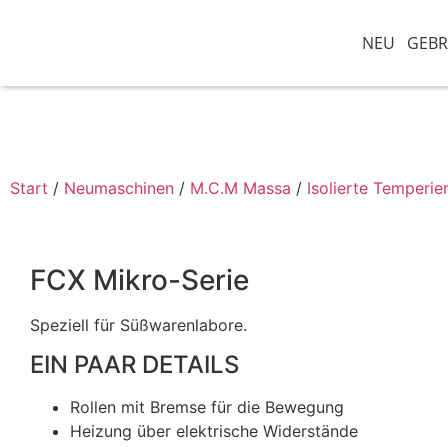
NEU
GEB
+49 (0) 2156. 49 660
Start
/
Neumaschinen
/
M.C.M Massa
/
Isolierte Temperie
FCX Mikro-Serie
Speziell für Süßwarenlabore.
EIN PAAR DETAILS
Rollen mit Bremse für die Bewegung
Heizung über elektrische Widerstände