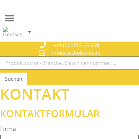
Zum
Inhalt
springen
+49 (0) 2156. 49 660
info(at)schokoma.de
Suchen
KONTAKT
KONTAKTFORMULAR
Firma