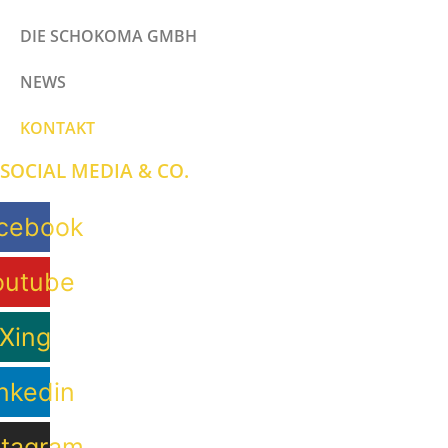
DIE SCHOKOMA GMBH
NEWS
KONTAKT
SOCIAL MEDIA & CO.
cebook
outube
Xing
nkedin
stagram