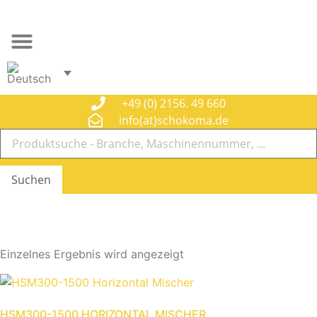
Zum
Inhalt
springen
+49 (0) 2156. 49 660
info(at)schokoma.de
Suchen
TEIGWAREN
Einzelnes Ergebnis wird angezeigt
HSM300-1500 HORIZONTAL MISCHER