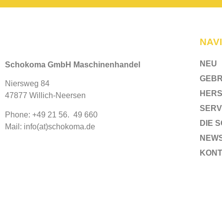
NAV
NEU
Schokoma GmbH Maschinenhandel
GEB
Niersweg 84
HERS
47877 Willich-Neersen
SERV
Phone: +49 21 56. 49 660
DIE 
Mail: info(at)schokoma.de
NEW
KON