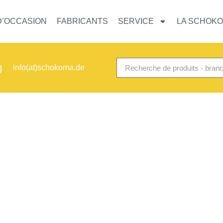
D’OCCASION
FABRICANTS
SERVICE
LA SCHOK
info(at)schokoma.de
EINLEGER